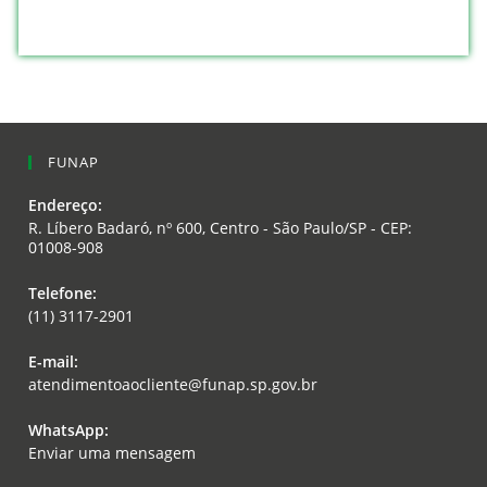
FUNAP
Endereço:
R. Líbero Badaró, nº 600, Centro - São Paulo/SP - CEP:
01008-908
Opens
Telefone:
in
(11) 3117-2901
a
Opens
new
E-mail:
in
tab
Opens
atendimentoaocliente@funap.sp.gov.br
your
in
application
your
WhatsApp:
application
Opens
Enviar uma mensagem
in