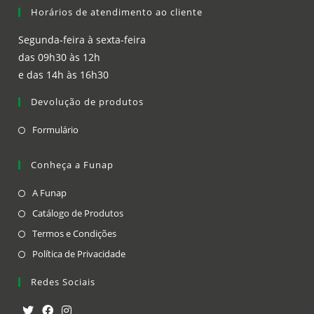
a
Horários de atendimento ao cliente
new
tab
Segunda-feira à sexta-feira
das 09h30 às 12h
e das 14h às 16h30
Devolução de produtos
Opens
Formulário
in
a
Conheça a Funap
new
Opens
A Funap
tab
in
Opens
Catálogo de Produtos
a
in
Opens
Termos e Condições
new
a
in
Opens
Política de Privacidade
tab
new
a
in
Redes Sociais
tab
new
a
tab
new