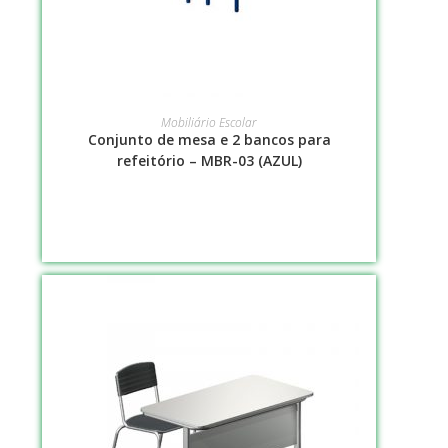
LEIA MAIS
Mobiliário Escolar
Conjunto de mesa e 2 bancos para
refeitório – MBR-03 (AZUL)