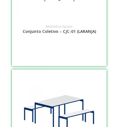
LEIA MAIS
Mobiliário Escolar
Conjunto Coletivo – CJC-01 (LARANJA)