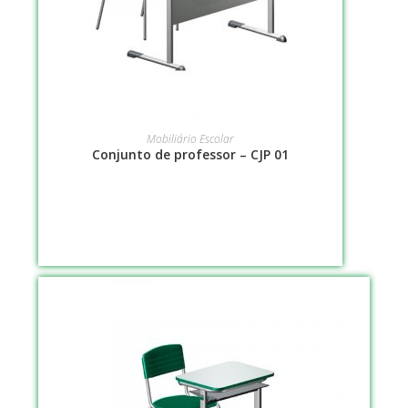
LEIA MAIS
Mobiliário Escolar
Conjunto de professor – CJP 01