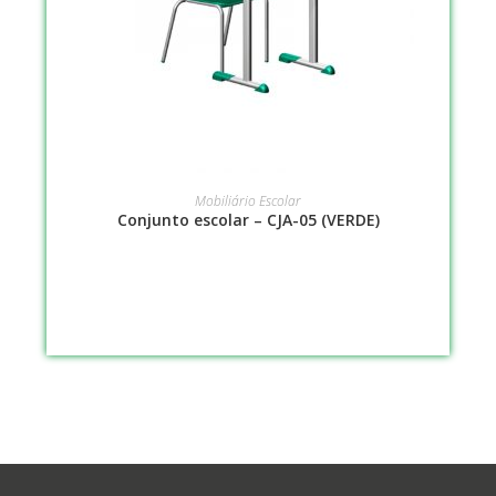
LEIA MAIS
Mobiliário Escolar
Conjunto escolar – CJA-05 (VERDE)