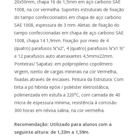
20x50mm, chapa 16 de 1,5mm em aço carbono SAE
1008, na cor vermelha. Suportes estruturais de fixação
do tampo confeccionados em chapa de aço carbono
SAE 1008, espessura de 3 mm. Aletas: de fixação do
tampo confeccionadas em chapa de aço carbono SAE
1008, chapa 14 1,9mm. Fixação: por meio de 4
(quatro) parafusos ¼”x2”, 4 (quatro) parafusos ¼”x1 ½”
e 12 parafusos auto atarraxantes 4,5mmx22mm.
Ponteiras/ Sapatas: em polipropileno copolímero
virgem, isento de cargas minerais na cor Vermelha,
fixadas através de encaixes. Pintura da Estrutura: Com
tinta a pó hibrida epóxi / poliéster eletrostática,
polimerizada em estufa a 220°C, com camada de 40
micra de espessura mínima, resistência á corrosão
300 horas em névoa salina, na cor vermelha.
Recomendação: Utilizado para alunos com a
seguinte altura:
de 1,33m a 1,59m.