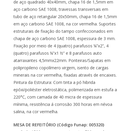
de aço quadrado 40x40mm, chapa 16 de 1,5mm em
aço carbono SAE 1008, travessas transversais em
tubo de aço retangular 20x50mm, chapa 16 de 1,5mm
em aço carbono SAE 1008, na cor vermelha. Suportes
estruturais de fixação do tampo confeccionados em
chapa de aço carbono SAE 1008, espessura de 3 mm.
Fixação por meio de 4 (quatro) parafusos ¼”x2”, 4
(quatro) parafusos ¼”x1 ½” e 8 parafusos auto
atarraxantes 4,5mmx22mm. Ponteiras/Sapatas em
polipropileno copolímero virgem, isento de cargas
minerais na cor vermelha, fixadas através de encaixes.
Pintura da Estrutura: Com tinta a pó hibrida
epóxi/poliéster eletrostática, polimerizada em estufa a
220°C, com camada de 40 micra de espessura
mínima, resistência á corrosão 300 horas em névoa
salina, na cor vermelha.
MESA DE REFEITÓRIO (Código Funap: 005320)