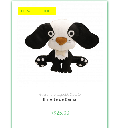
FORA DE ESTOQUE
VER OPÇÕES
Artesanato
,
Infantil
,
Quarto
Enfeite de Cama
R$
25,00