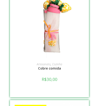
VER OPÇÕES
Artesanato
,
Cozinha
Cobre comida
R$
30,00