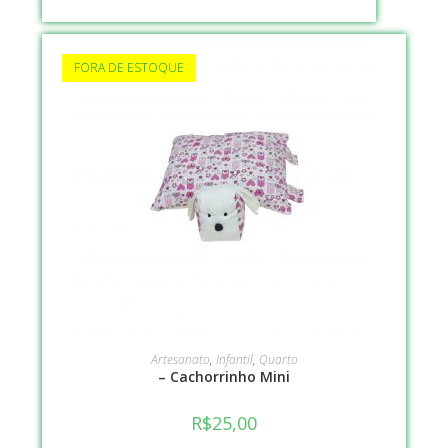
FORA DE ESTOQUE
VER OPÇÕES
Artesanato
,
Infantil
,
Quarto
– Cachorrinho Mini
R$
25,00