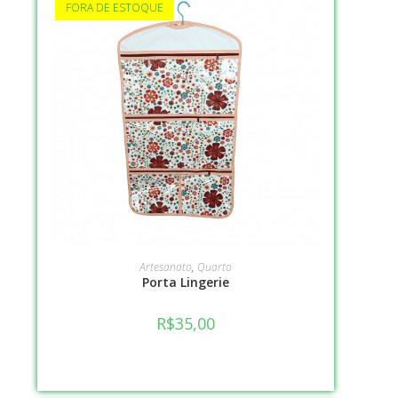
FORA DE ESTOQUE
VER OPÇÕES
Artesanato
,
Quarto
Porta Lingerie
R$
35,00