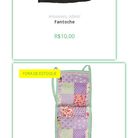
VER OPÇÕES
Artesanato
,
Infantil
Fantoche
R$
10,00
FORA DE ESTOQUE