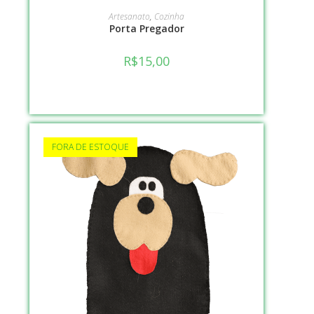
VER OPÇÕES
Artesanato
,
Cozinha
Porta Pregador
R$
15,00
FORA DE ESTOQUE