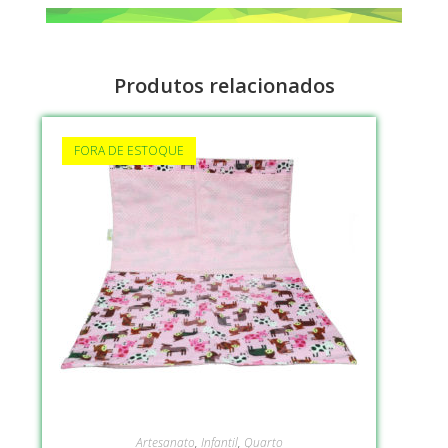
Produtos relacionados
FORA DE ESTOQUE
VER OPÇÕES
Artesanato
,
Infantil
,
Quarto