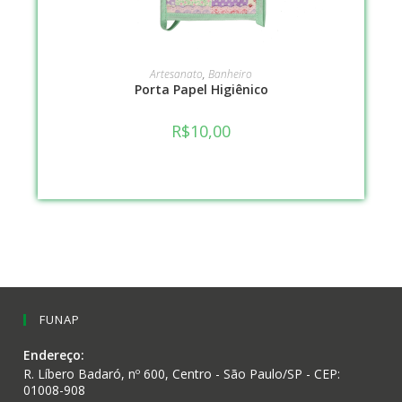
VER OPÇÕES
Artesanato
,
Banheiro
Porta Papel Higiênico
R$
10,00
FUNAP
Endereço:
R. Líbero Badaró, nº 600, Centro - São Paulo/SP - CEP:
01008-908