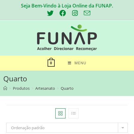
Skip
Seja Bem-Vindo à Loja Online da FUNAP.
to
content
MENU
0
Quarto
>
Produtos
>
Artesanato
>
Quarto
Ordenação padrão