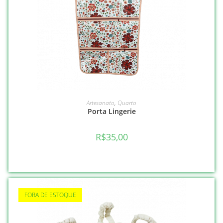
VER OPÇÕES
Artesanato
,
Quarto
Porta Lingerie
R$
35,00
FORA DE ESTOQUE