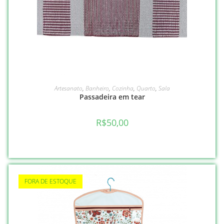
VER OPÇÕES
Artesanato
,
Banheiro
,
Cozinha
,
Quarto
,
Sala
Passadeira em tear
R$
50,00
FORA DE ESTOQUE