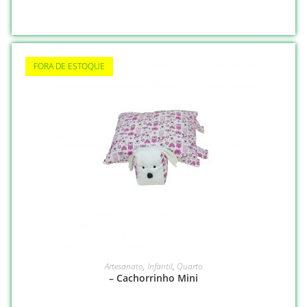
FORA DE ESTOQUE
VER OPÇÕES
Artesanato
,
Infantil
,
Quarto
– Cachorrinho Mini