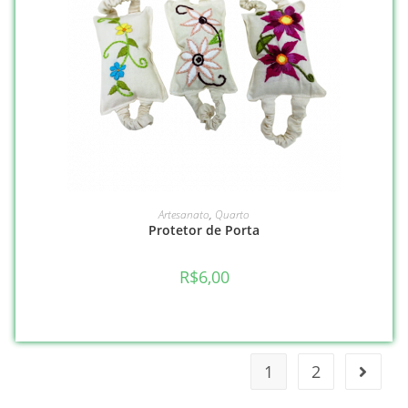
LEIA MAIS
Artesanato
,
Quarto
Protetor de Porta
R$
6,00
1
2