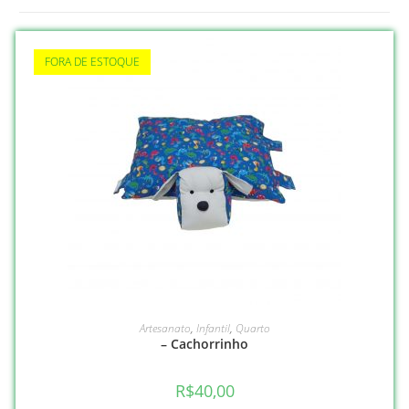
FORA DE ESTOQUE
VER OPÇÕES
Artesanato
,
Infantil
,
Quarto
– Cachorrinho
R$
40,00