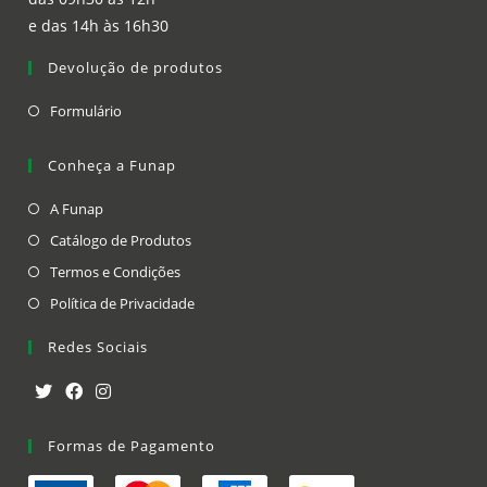
e das 14h às 16h30
Devolução de produtos
Opens
Formulário
in
a
Conheça a Funap
new
Opens
A Funap
tab
in
Opens
Catálogo de Produtos
a
in
Opens
Termos e Condições
new
a
in
Opens
Política de Privacidade
tab
new
a
in
Redes Sociais
tab
new
a
tab
new
tab
Opens
Opens
Opens
in
Formas de Pagamento
in
in
a
a
a