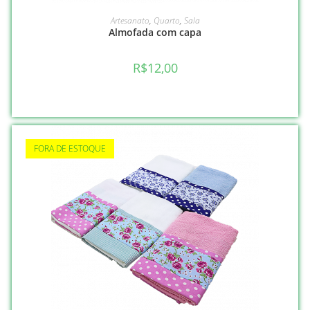
VER OPÇÕES
Artesanato
,
Quarto
,
Sala
Almofada com capa
R$
12,00
FORA DE ESTOQUE