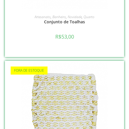
VER OPÇÕES
Artesanato
,
Banheiro
,
Novidade
,
Quarto
Conjunto de Toalhas
R$
53,00
FORA DE ESTOQUE