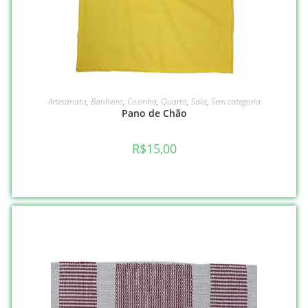
VER OPÇÕES
Artesanato
,
Banheiro
,
Cozinha
,
Quarto
,
Sala
,
Sem categoria
Pano de Chão
R$
15,00