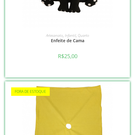
VER OPÇÕES
Artesanato
,
Infantil
,
Quarto
Enfeite de Cama
R$
25,00
FORA DE ESTOQUE