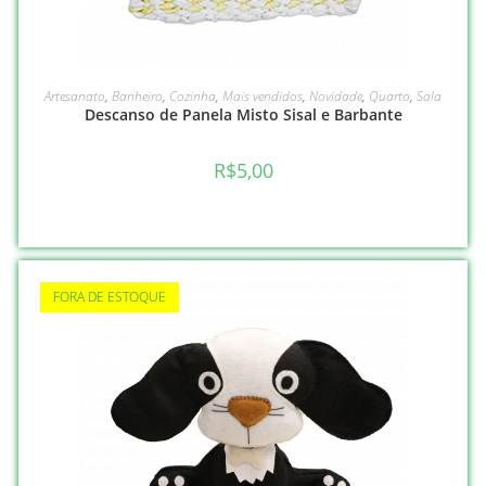
LEIA MAIS
Artesanato
,
Banheiro
,
Cozinha
,
Mais vendidos
,
Novidade
,
Quarto
,
Sala
Descanso de Panela Misto Sisal e Barbante
R$
5,00
FORA DE ESTOQUE