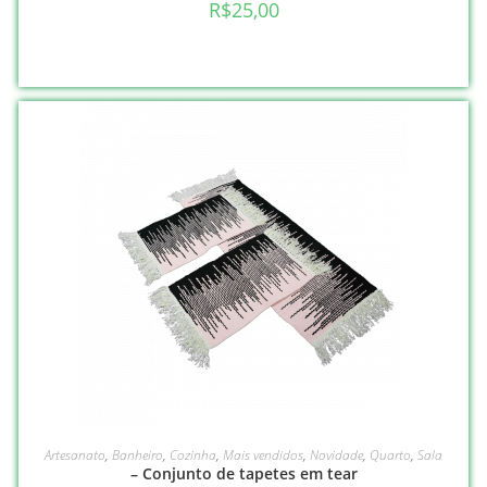
R$
25,00
VER OPÇÕES
Artesanato
,
Banheiro
,
Cozinha
,
Mais vendidos
,
Novidade
,
Quarto
,
Sala
– Conjunto de tapetes em tear