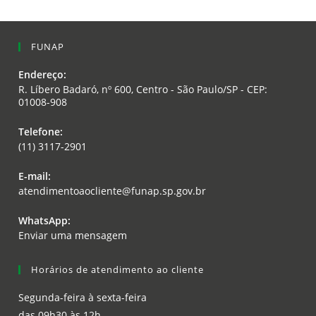
FUNAP
Endereço:
R. Líbero Badaró, nº 600, Centro - São Paulo/SP - CEP:
01008-908
Opens
Telefone:
in
(11) 3117-2901
a
Opens
new
E-mail:
in
tab
Opens
atendimentoaocliente@funap.sp.gov.br
your
in
application
your
WhatsApp:
application
Opens
Enviar uma mensagem
in
a
Horários de atendimento ao cliente
new
tab
Segunda-feira à sexta-feira
das 09h30 às 12h