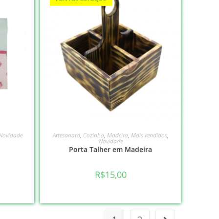
LEIA MAIS
Novidade
Artesanato
,
Cozinha
,
Madeira
,
Mais vendidos
,
Novidade
Porta Talher em Madeira
R$
15,00