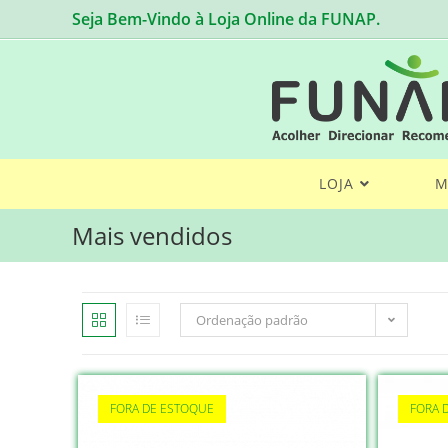
Skip
Seja Bem-Vindo à Loja Online da FUNAP.
to
content
LOJA
M
Mais vendidos
Ordenação padrão
FORA DE ESTOQUE
FORA 