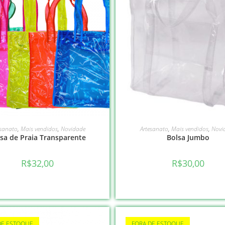
VER OPÇÕES
LEIA MAIS
esanato
,
Mais vendidos
,
Novidade
Artesanato
,
Mais vendidos
,
Novi
sa de Praia Transparente
Bolsa Jumbo
R$
32,00
R$
30,00
DE ESTOQUE
FORA DE ESTOQUE