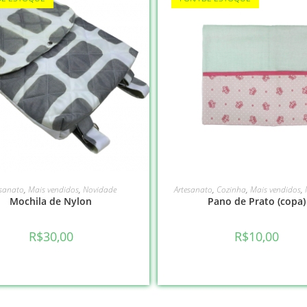
LEIA MAIS
VER OPÇÕES
esanato
,
Mais vendidos
,
Novidade
Artesanato
,
Cozinha
,
Mais vendidos
,
Mochila de Nylon
Pano de Prato (copa)
R$
30,00
R$
10,00