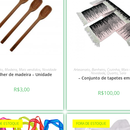
LEIA MAIS
VER OPÇÕES
to
,
Madeira
,
Mais vendidos
,
Novidade
Artesanato
,
Banheiro
,
Cozinha
,
Mais 
Novidade
,
Quarto
,
Sala
lher de madeira – Unidade
– Conjunto de tapetes em
R$
3,00
R$
100,00
DE ESTOQUE
FORA DE ESTOQUE