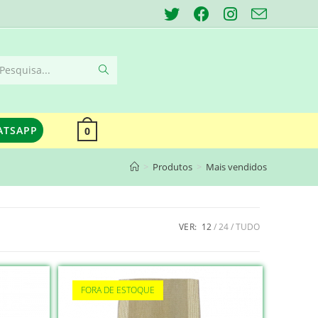
Pesquisa...
ATSAPP
0
>
Produtos
>
Mais vendidos
VER:
12
24
TUDO
FORA DE ESTOQUE