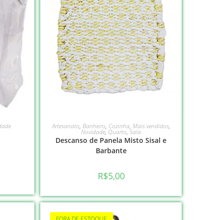
LEIA MAIS
dade
Artesanato
,
Banheiro
,
Cozinha
,
Mais vendidos
,
Novidade
,
Quarto
,
Sala
Descanso de Panela Misto Sisal e
Barbante
R$
5,00
FORA DE ESTOQUE