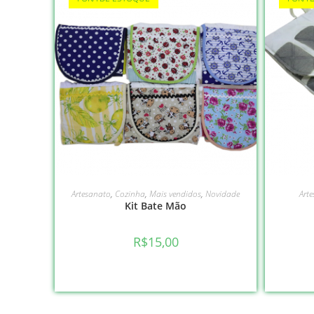
VER OPÇÕES
Artesanato
,
Cozinha
,
Mais vendidos
,
Novidade
Art
Kit Bate Mão
R$
15,00