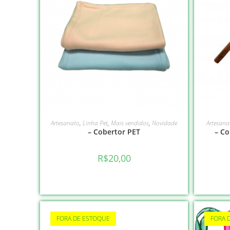
VER OPÇÕES
Artesanato
,
Linha Pet
,
Mais vendidos
,
Novidade
Artesana
– Cobertor PET
– Co
R$
20,00
FORA DE ESTOQUE
FORA 