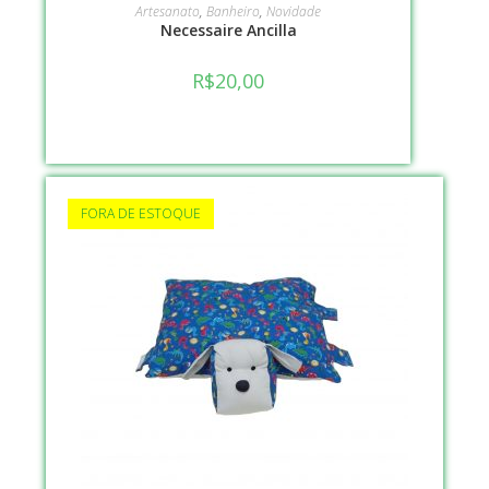
VER OPÇÕES
Artesanato
,
Banheiro
,
Novidade
Necessaire Ancilla
R$
20,00
FORA DE ESTOQUE