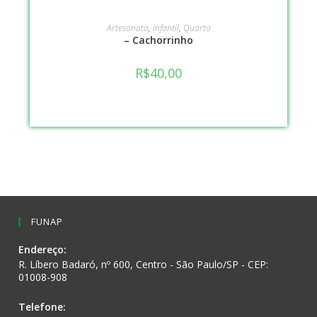
VER OPÇÕES
Artesanato
,
Infantil
,
Quarto
– Cachorrinho
R$
40,00
FUNAP
Endereço:
R. Líbero Badaró, nº 600, Centro - São Paulo/SP - CEP:
01008-908
Telefone: