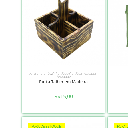
LEIA MAIS
Artesanato
,
Cozinha
,
Madeira
,
Mais vendidos
,
Novidade
Porta Talher em Madeira
R$
15,00
FORA DE ESTOQUE
FORA 