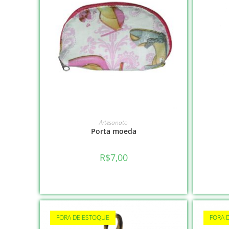
VER OPÇÕES
Artesanato
Porta moeda
R$
7,00
FORA DE ESTOQUE
FORA 