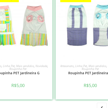
VER OPÇÕES
VER OPÇÕES
o
,
Linha Pet
,
Mais vendidos
,
Novidade
,
Artesanato
,
Linha Pet
,
Mais vendidos
,
Roupinha Pet
Roupinha Pet
upinha PET Jardineira G
Roupinha PET Jardineir
R$
5,00
R$
5,00