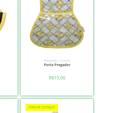
VER OPÇÕES
Artesanato
,
Cozinha
Porta Pregador
R$
15,00
FORA DE ESTOQUE