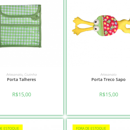
VER OPÇÕES
VER OPÇÕES
Artesanato
,
Cozinha
Artesanato
Porta Talheres
Porta Treco Sapo
R$
15,00
R$
15,00
DE ESTOQUE
FORA DE ESTOQUE