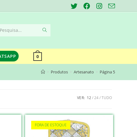
Pesquisa...
ATSAPP
0
>
Produtos
>
Artesanato
>
Página 5
VER:
12
24
TUDO
FORA DE ESTOQUE