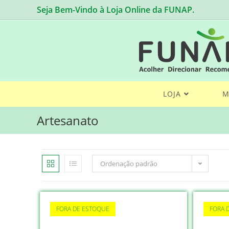
Skip
Seja Bem-Vindo à Loja Online da FUNAP.
to
content
LOJA
M
Artesanato
Ordenação padrão
FORA DE ESTOQUE
FORA 