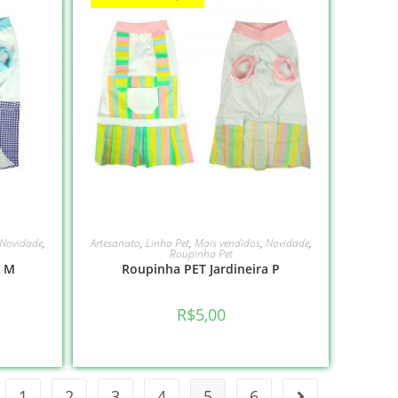
VER OPÇÕES
Novidade
,
Artesanato
,
Linha Pet
,
Mais vendidos
,
Novidade
,
Roupinha Pet
a M
Roupinha PET Jardineira P
R$
5,00
1
2
3
4
5
6