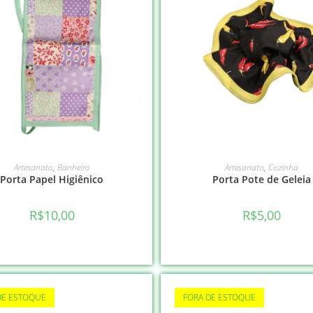
VER OPÇÕES
VER OPÇÕES
Artesanato
,
Banheiro
Artesanato
,
Cozinha
Porta Papel Higiênico
Porta Pote de Geleia
R$
10,00
R$
5,00
DE ESTOQUE
FORA DE ESTOQUE