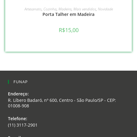
LEIA MAIS
Artesanato
,
Cozinha
,
Madeira
,
Mais vendidos
,
Novidade
Porta Talher em Madeira
R$
15,00
FUNAP
Endereço:
R. Líbero Badaró, nº 600, Centro - São Paulo/SP - CEP:
01008-908
Opens
Telefone:
in
(11) 3117-2901
a
Opens
new