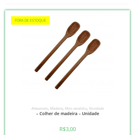
FORA DE ESTOQUE
LEIA MAIS
Artesanato
,
Madeira
,
Mais vendidos
,
Novidade
– Colher de madeira – Unidade
R$
3,00