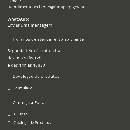
E-mail:
in
tab
Opens
atendimentoaocliente@funap.sp.gov.br
your
in
application
your
WhatsApp:
application
Opens
Enviar uma mensagem
in
a
Horários de atendimento ao cliente
new
tab
Segunda-feira à sexta-feira
das 09h30 às 12h
e das 14h às 16h30
Devolução de produtos
Opens
Formulário
in
a
Conheça a Funap
new
Opens
A Funap
tab
in
Opens
Catálogo de Produtos
a
in