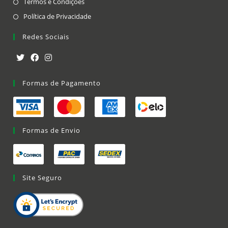
Opens
Termos e Condições
new
a
in
Opens
Política de Privacidade
tab
new
a
in
Redes Sociais
tab
new
a
tab
new
tab
Opens
Opens
Opens
in
Formas de Pagamento
in
in
a
a
a
new
new
new
tab
tab
tab
Formas de Envio
Site Seguro