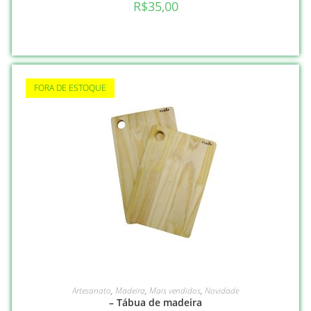
R$
35,00
FORA DE ESTOQUE
VER OPÇÕES
Artesanato
,
Madeira
,
Mais vendidos
,
Novidade
– Tábua de madeira