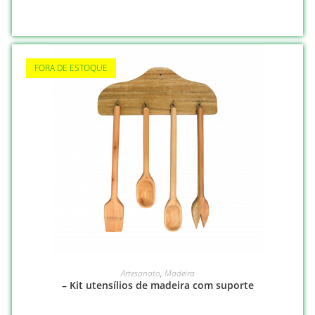
FORA DE ESTOQUE
LEIA MAIS
Artesanato
,
Madeira
– Kit utensílios de madeira com suporte