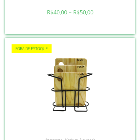
R$
40,00
–
R$
50,00
FORA DE ESTOQUE
LEIA MAIS
Artesanato
,
Madeira
,
Novidade